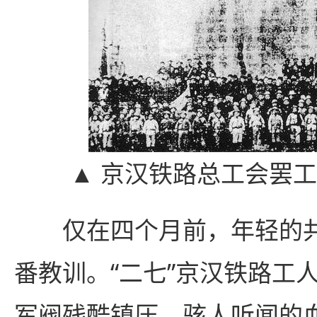
▲ 京汉铁路总工会罢
仅在四个月前，年轻的共
番教训。“二七”京汉铁路工
军阀残酷镇压。骇人听闻的