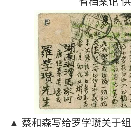
省档案馆 
▲ 蔡和森写给罗学瓒关于