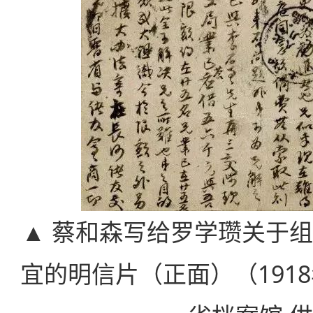
▲ 蔡和森写给罗学瓒关于
宜的明信片（正面）（191