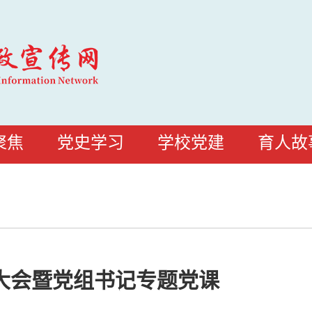
聚焦
党史学习
学校党建
育人故
彰大会暨党组书记专题党课