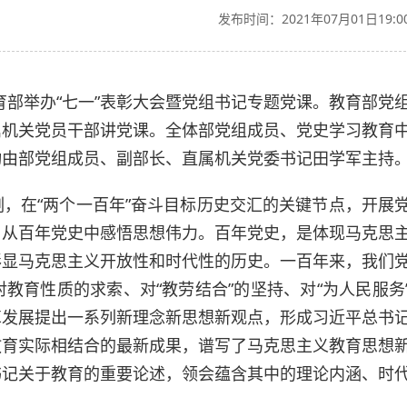
发布时间：2021年07月01日19:0
育部举办“七一”表彰大会暨党组书记专题党课。教育部党
直属机关党员干部讲党课。全体部党组成员、党史学习教育
动由部党组成员、副部长、直属机关党委书记田学军主持
在“两个一百年”奋斗目标历史交汇的关键节点，开展
，从百年党史中感悟思想伟力。百年党史，是体现马克思
彰显马克思主义开放性和时代性的历史。一百年来，我们
教育性质的求索、对“教劳结合”的坚持、对“为人民服务
革发展提出一系列新理念新思想新观点，形成习近平总书
教育实际相结合的最新成果，谱写了马克思主义教育思想
书记关于教育的重要论述，领会蕴含其中的理论内涵、时