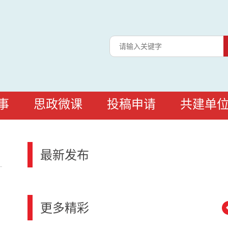
事
思政微课
投稿申请
共建单
最新发布
更多精彩