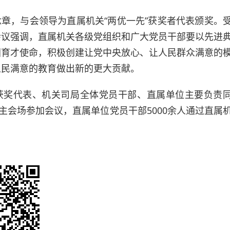
章，与会领导为直属机关“两优一先”获奖者代表颁奖。
会议强调，直属机关各级党组织和广大党员干部要以先进
国育才使命，积极创建让党中央放心、让人民群众满意的
人民满意的教育做出新的更大贡献。
”获奖代表、机关司局全体党员干部、直属单位主要负责
主会场参加会议，直属单位党员干部5000余人通过直属