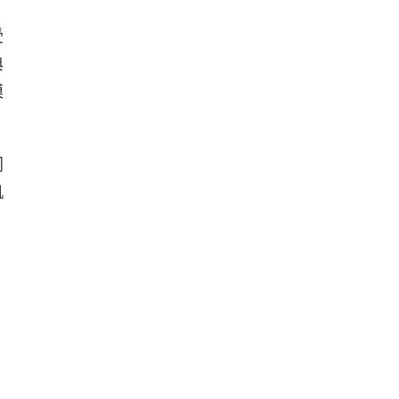
受
典
模
同
机