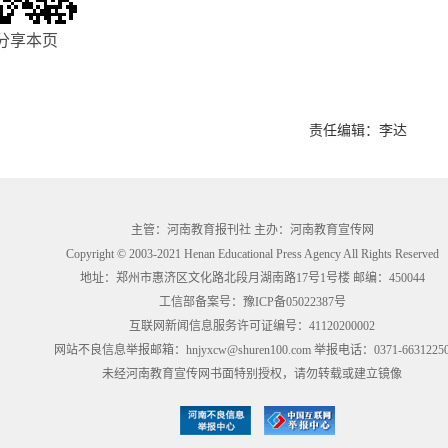
分享本页
责任编辑：李达
主管：河南教育报刊社 主办：河南教育宣传网
Copyright © 2003-2021 Henan Educational Press Agency All Rights Reserved
地址：郑州市惠济区文化路北段月湖南路17号1号楼 邮编：450044
工信部备案号：
豫ICP备05022387号
互联网新闻信息服务许可证编号：41120200002
网站不良信息举报邮箱：hnjyxcw@shuren100.com 举报电话：0371-6631225
未经河南教育宣传网书面特别授权，请勿转载或建立镜像