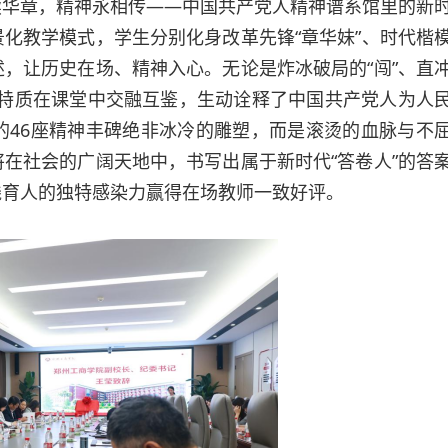
续华章，精神永相传——中国共产党人精神谱系馆里的新
化教学模式，学生分别化身改革先锋“章华妹”、时代楷
，让历史在场、精神入心。无论是炸冰破局的“闯”、直
精神特质在课堂中交融互鉴，生动诠释了中国共产党人为人
的46座精神丰碑绝非冰冷的雕塑，而是滚烫的血脉与不
在社会的广阔天地中，书写出属于新时代“答卷人”的答
践育人的独特感染力赢得在场教师一致好评。